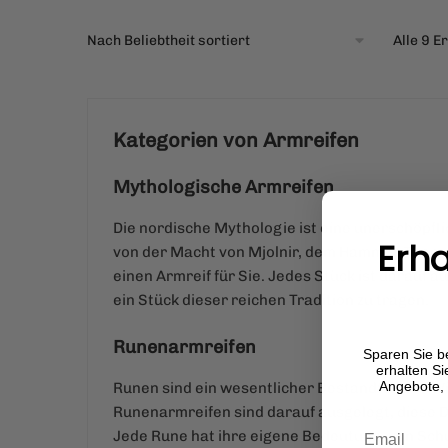
Alle 9 
Kategorien von Armreifen
Mythologische Armreifen
Die nordische Mythologie ist eine unerschöpfli
Erha
von der Macht von Mjolnir, dem Hammer Thors,
einen Armreif für Sie. Jedes Stück ist darauf 
ein Stück dieser reichen Tradition zu tragen.
Runenarmreifen
Sparen Sie be
erhalten Si
Angebote, 
Runen sind ein wesentlicher Bestandteil der Wi
Runenarmreifen sind darauf ausgelegt, diese D
Jede Rune hat ihre eigene Bedeutung, von Schutz