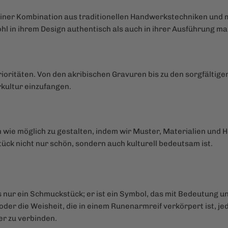
ner Kombination aus traditionellen Handwerkstechniken und m
hl in ihrem Design authentisch als auch in ihrer Ausführung mak
Prioritäten. Von den akribischen Gravuren bis zu den sorgfältig
rkultur einzufangen.
 wie möglich zu gestalten, indem wir Muster, Materialien und 
tück nicht nur schön, sondern auch kulturell bedeutsam ist.
s nur ein Schmuckstück; er ist ein Symbol, das mit Bedeutung un
der die Weisheit, die in einem Runenarmreif verkörpert ist, je
er zu verbinden.