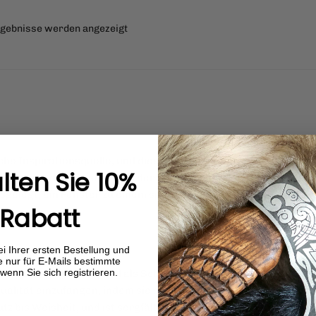
Nach
Ergebnisse werden angezeigt
Beliebtheit
sortiert
che Inspirationsquelle, und dies spiegelt sich in unserer Ausw
lten Sie 10%
 oder von der Weisheit und der Verbundenheit von Yggdrasil,
ausgelegt, ein Fenster zu einem spezifischen Aspekt der Wikinge
Rabatt
i Ihrer ersten Bestellung und
e nur für E-Mails bestimmte
wenn Sie sich registrieren.
kingerkultur, die sowohl als Schriftsystem als auch als Mittel
ualität einzufangen, indem sie sowohl ästhetische Schönheit a
 bis Weisheit, und ist sorgfältig in den Armreif eingraviert.