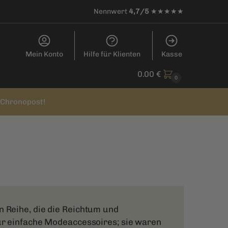
Nennwert
4,7/5
★★★★★
Mein Konto
Hilfe für Klienten
Kasse
0.00
€
0
t Chronopost!
n Reihe, die die Reichtum und
nur einfache Modeaccessoires; sie waren