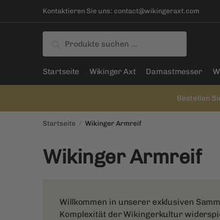
Skip
Skip
Kontaktieren Sie uns:
contact@wikingeraxt.com
to
to
navigation
content
Suche
Suchen
nach:
Startseite
Wikinger Axt
Damastmesser
W
Bestellen Si
Startseite
/
Wikinger Armreif
Wikinger Armreif
Willkommen in unserer exklusiven Sammlu
Komplexität der Wikingerkultur widerspi