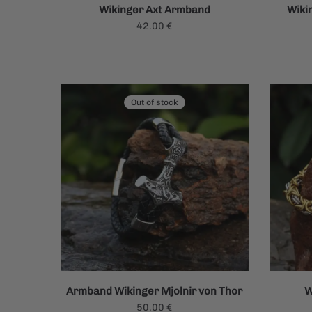
Wikinger Axt Armband
Wiki
42.00
€
Out of stock
Armband Wikinger Mjolnir von Thor
W
50.00
€