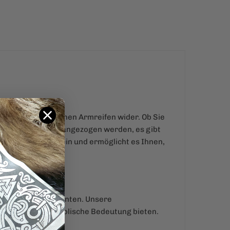
ahl an mythologischen Armreifen wider. Ob Sie
 dem Lebensbaum, angezogen werden, es gibt
r-Mythologie zu sein und ermöglicht es Ihnen,
 zur Weissagung dienten. Unsere
ls auch tiefe symbolische Bedeutung bieten.