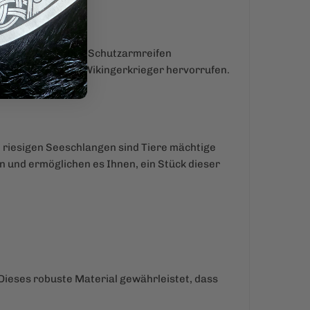
ion von Kriegs- und Schutzarmreifen
nd die Stärke der Wikingerkrieger hervorrufen.
en riesigen Seeschlangen sind Tiere mächtige
n und ermöglichen es Ihnen, ein Stück dieser
 Dieses robuste Material gewährleistet, dass