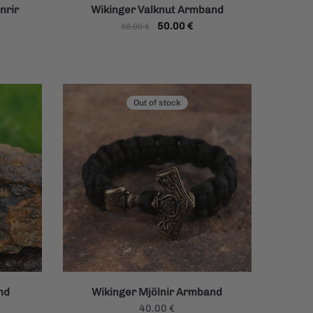
nrir
Wikinger Valknut Armband
Ursprünglicher
Aktueller
50.00
€
68.00
€
Preis
Preis
war:
ist:
68.00 €
50.00 €.
Out of stock
nd
Wikinger Mjölnir Armband
cher
ueller
40.00
€