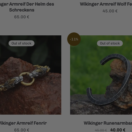
nger Armreif Der Helm des
Wikinger Armreif Wolf Fe
Schreckens
45.00
€
65.00
€
-11%
Out of stock
Out of stock
ikinger Armreif Fenrir
Wikinger Runenarmba
Ursprüngli
Akt
65.00
€
40.00
€
45.00
€