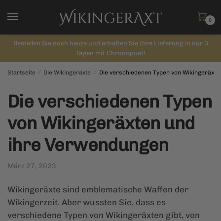
Skip
Skip
to
to
0
navigation
content
Bestellen Sie noch heute und erhalten Sie Ihre Lieferung in nur 3
Tagen mit Chronopost!
Startseite
/
Die Wikingeräxte
/
Die verschiedenen Typen von Wikingeräxt
Die verschiedenen Typen
von Wikingeräxten und
ihre Verwendungen
März 27, 2023
Wikingeräxte sind emblematische Waffen der
Wikingerzeit. Aber wussten Sie, dass es
verschiedene Typen von Wikingeräxten gibt, von