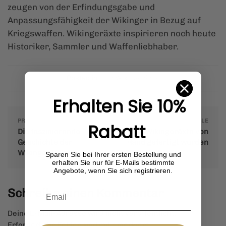
zeugen von der Erfindungsgabe und
Anpassungsfähigkeit der Wikinger in Bezug auf
Kriegswaffen. Wikingeräxte inspirieren noch heute
Historiker, Sammler und Waffenliebhaber.
Posted in:
Die Wikingeräxte
Erhalten Sie 10%
PREVIOUS ARTICLE
NEXT ARTICLE
Rabatt
Die faszinierende
Wie Wikingeräxte von
Geschichte der
Hand gefertigt wurden
Wikingeräxte
Sparen Sie bei Ihrer ersten Bestellung und
erhalten Sie nur für E-Mails bestimmte
Angebote, wenn Sie sich registrieren.
Schreibe einen Kommentar
Deine E-Mail-Adresse wird nicht veröffentlicht.
Erforderliche Felder sind mit
*
markiert