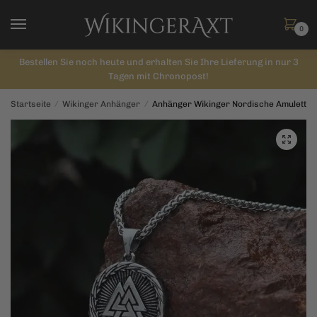
Skip
Skip
to
to
0
navigation
content
Bestellen Sie noch heute und erhalten Sie Ihre Lieferung in nur 3
Tagen mit Chronopost!
Startseite
/
Wikinger Anhänger
/
Anhänger Wikinger Nordische Amulett