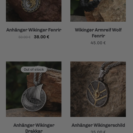
Anhänger Wikinger Fenrir
Wikinger Armreif Wolf
Fenrir
Ursprünglicher
Aktueller
38.00
€
50.00
€
45.00
€
Preis
Preis
war:
ist:
50.00 €
38.00 €.
Out of stock
Anhänger Wikinger
Anhänger Wikingerschild
Drakkar
35.00
€