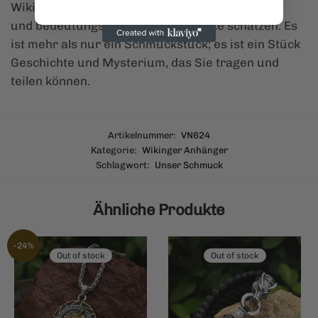
Wikingerkultur fasziniert sind oder einzigartige
und bedeutungsvolle Schmuckstücke schätzen. Es
ist mehr als nur ein Schmuckstück; es ist ein Stück
Geschichte und Mysterium, das Sie tragen und
teilen können.
Artikelnummer:
VN624
Kategorie:
Wikinger Anhänger
Schlagwort:
Unser Schmuck
Ähnliche Produkte
-24%
Out of stock
Out of stock