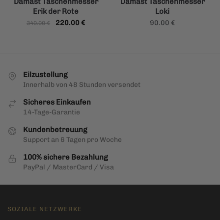
Damast Taschenmesser
Damast Taschenmesser
Erik der Rote
Loki
Ursprünglicher
Aktueller
220.00
€
90.00
€
340.00
€
Preis
Preis
war:
ist:
340.00 €
220.00 €.
Eilzustellung
Innerhalb von 48 Stunden versendet
Sicheres Einkaufen
14-Tage-Garantie
Kundenbetreuung
Support an 6 Tagen pro Woche
100% sichere Bezahlung
PayPal / MasterCard / Visa
SOZIALE NETZWERKE