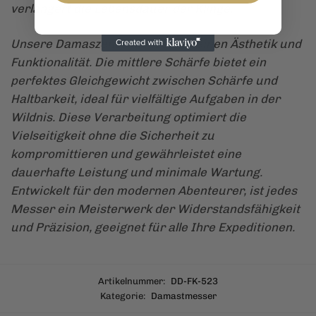
verlängert die Lebensdauer der Klinge.
Unsere Damaszener Messer vereinen Ästhetik und
Funktionalität. Die mittlere Schärfe bietet ein
perfektes Gleichgewicht zwischen Schärfe und
Haltbarkeit, ideal für vielfältige Aufgaben in der
Wildnis. Diese Verarbeitung optimiert die
Vielseitigkeit ohne die Sicherheit zu
kompromittieren und gewährleistet eine
dauerhafte Leistung und minimale Wartung.
Entwickelt für den modernen Abenteurer, ist jedes
Messer ein Meisterwerk der Widerstandsfähigkeit
und Präzision, geeignet für alle Ihre Expeditionen.
Artikelnummer:
DD-FK-523
Kategorie:
Damastmesser